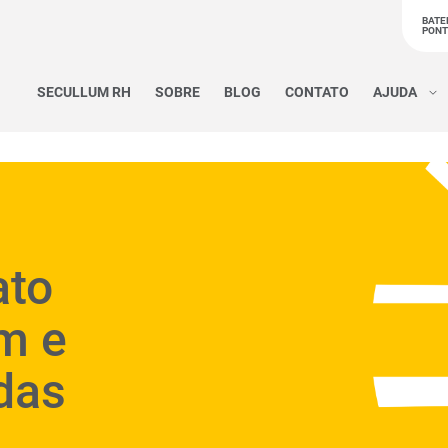
BATE
PON
SECULLUM RH
SOBRE
BLOG
CONTATO
AJUDA
ato
m e
das